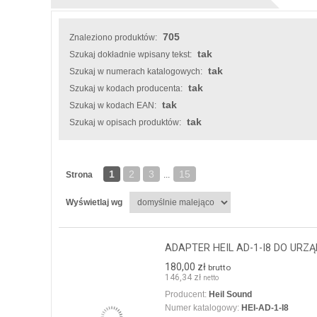
705
Znaleziono produktów:
tak
Szukaj dokładnie wpisany tekst:
tak
Szukaj w numerach katalogowych:
tak
Szukaj w kodach producenta:
tak
Szukaj w kodach EAN:
tak
Szukaj w opisach produktów:
1
2
3
15
Strona
...
Wyświetlaj wg
ADAPTER HEIL AD-1-I8 DO URZ
180,00 zł
brutto
146,34 zł
netto
Producent:
Heil Sound
Numer katalogowy:
HEI-AD-1-I8