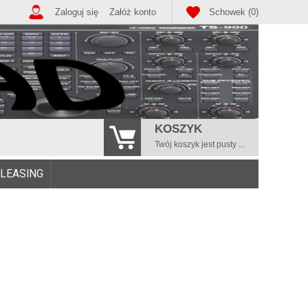
Zaloguj się
Załóż konto
Schowek (0)
KOSZYK
Twój koszyk jest pusty ...
/LEASING