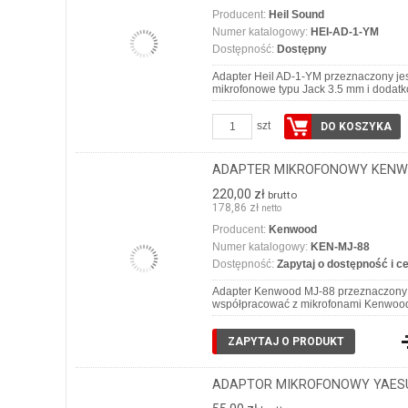
Producent:
Heil Sound
Numer katalogowy:
HEI-AD-1-YM
Dostępność:
Dostępny
Adapter Heil AD-1-YM przeznaczony je
mikrofonowe typu Jack 3.5 mm i doda
szt
DO KOSZYKA
ADAPTER MIKROFONOWY KENW
220,00 zł
brutto
178,86 zł
netto
Producent:
Kenwood
Numer katalogowy:
KEN-MJ-88
Dostępność:
Zapytaj o dostępność i c
Adapter Kenwood MJ-88 przeznaczony j
współpracować z mikrofonami Kenwo
ZAPYTAJ O PRODUKT
ADAPTOR MIKROFONOWY YAESU