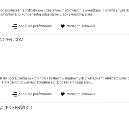
st do podłączenia mikrofonów i zestawów nagłownych z wkładkami dynamicznymi d
e zamontowano kondensator odseparowujący składową stałą…
dodaj do porównania
dodaj do schowka
ZĄDZEŃ ICOM
st do podłączenia mikrofonów i zestawów nagłownych z wkładkami elektretowymi 
e nie ma zamontowanego kondensatora odseparowującego…
dodaj do porównania
dodaj do schowka
ZĄDZEŃ KENWOOD