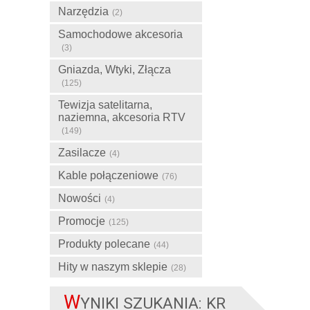
Narzędzia
(2)
Samochodowe akcesoria
(3)
Gniazda, Wtyki, Złącza
(125)
Tewizja satelitarna,
naziemna, akcesoria RTV
(149)
Zasilacze
(4)
Kable połączeniowe
(76)
Nowości
(4)
Promocje
(125)
Produkty polecane
(44)
Hity w naszym sklepie
(28)
W
YNIKI SZUKANIA: KR