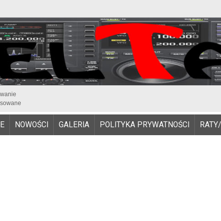
iwanie
sowane
E
NOWOŚCI
GALERIA
POLITYKA PRYWATNOŚCI
RATY