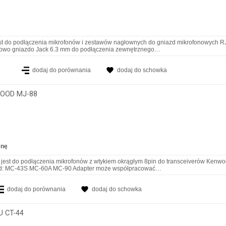
st do podłączenia mikrofonów i zestawów nagłownych do gniazd mikrofonowych RJ
tkowo gniazdo Jack 6.3 mm do podłączenia zewnętrznego…
dodaj do porównania
dodaj do schowka
OOD MJ-88
enę
est do podłączenia mikrofonów z wtykiem okrągłym 8pin do transceiverów Kenw
od: MC-43S MC-60A MC-90 Adapter może współpracować…
dodaj do porównania
dodaj do schowka
 CT-44