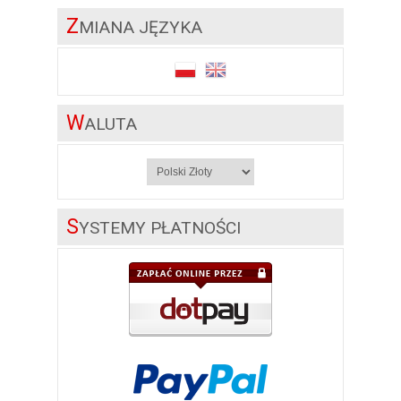
Z
MIANA JĘZYKA
W
ALUTA
S
YSTEMY PŁATNOŚCI