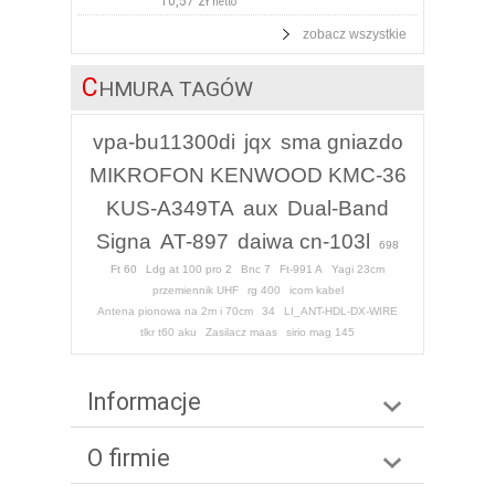
10,57 zł
netto
zobacz wszystkie
C
HMURA TAGÓW
vpa-bu11300di
jqx
sma gniazdo
MIKROFON KENWOOD KMC-36
KUS-A349TA
aux
Dual-Band
Signa
AT-897
daiwa cn-103l
698
Ft 60
Ldg at 100 pro 2
Bnc 7
Ft-991 A
Yagi 23cm
przemiennik UHF
rg 400
icom kabel
Antena pionowa na 2m i 70cm
34
LI_ANT-HDL-DX-WIRE
tlkr t60 aku
Zasilacz maas
sirio mag 145
Informacje
O firmie