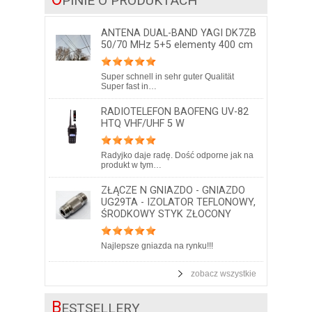
PINIE O PRODUKTACH
ANTENA DUAL-BAND YAGI DK7ZB
50/70 MHz 5+5 elementy 400 cm
Super schnell in sehr guter Qualität
Super fast in…
RADIOTELEFON BAOFENG UV-82
HTQ VHF/UHF 5 W
Radyjko daje radę. Dość odporne jak na
produkt w tym…
ZŁĄCZE N GNIAZDO - GNIAZDO
UG29TA - IZOLATOR TEFLONOWY,
ŚRODKOWY STYK ZŁOCONY
Najlepsze gniazda na rynku!!!
zobacz wszystkie
B
ESTSELLERY