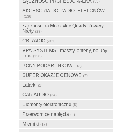
ŁĄCZNOŚĆ PROFESJONALNA
(55)
AKCESORIA DO RADIOTELEFONÓW
(136)
Łączność na Motocykle Quady Rowery
Narty
(28)
CB RADIO
(402)
VPA-SYSTEMS - maszty, anteny, baluny i
inne
(250)
BONY PODARUNKOWE
(8)
SUPER OKAZJE CENOWE
(7)
Latarki
(1)
CAR AUDIO
(34)
Elementy elektroniczne
(5)
Przetwornice napięcia
(6)
Mierniki
(17)