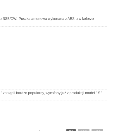
do SSB/CW. Puszka antenowa wykonana z ABS-u w kolorze
pił bardzo popularny, wycofany już z produkcji model " S ".