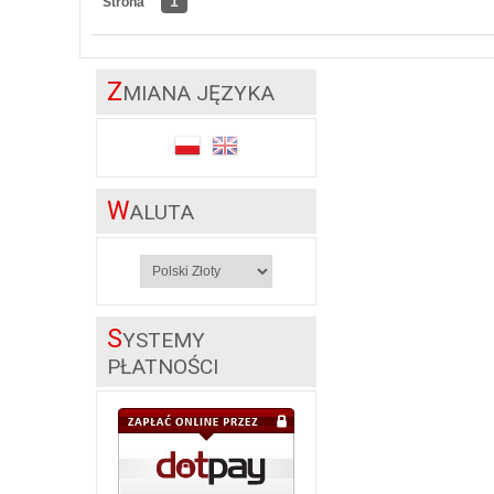
1
Strona
Z
MIANA JĘZYKA
W
ALUTA
S
YSTEMY
PŁATNOŚCI