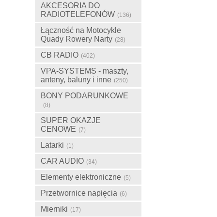
AKCESORIA DO
RADIOTELEFONÓW
(136)
Łączność na Motocykle
Quady Rowery Narty
(28)
CB RADIO
(402)
VPA-SYSTEMS - maszty,
anteny, baluny i inne
(250)
BONY PODARUNKOWE
(8)
SUPER OKAZJE
CENOWE
(7)
Latarki
(1)
CAR AUDIO
(34)
Elementy elektroniczne
(5)
Przetwornice napięcia
(6)
Mierniki
(17)