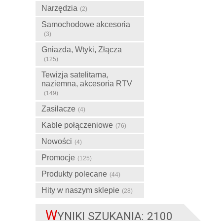
Narzędzia
(2)
Samochodowe akcesoria
(3)
Gniazda, Wtyki, Złącza
(125)
Tewizja satelitarna,
naziemna, akcesoria RTV
(149)
Zasilacze
(4)
Kable połączeniowe
(76)
Nowości
(4)
Promocje
(125)
Produkty polecane
(44)
Hity w naszym sklepie
(28)
W
YNIKI SZUKANIA: 2100