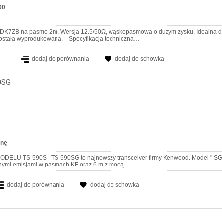
00
 DK7ZB na pasmo 2m. Wersja 12.5/50Ω, wąskopasmowa o dużym zysku. Idealna 
 została wyprodukowana. Specyfikacja techniczna…
dodaj do porównania
dodaj do schowka
0SG
enę
TS-590S TS-590SG to najnowszy transceiver firmy Kenwood. Model " SG " zastą
żnymi emisjami w pasmach KF oraz 6 m z mocą…
dodaj do porównania
dodaj do schowka