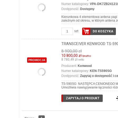
Numer katalogowy:
VPA-DK7ZB24121
Dostępność:
Dostępny
Kierunkowa 4 elementowa antena yagi
zależnym od okresu, w którym antena
szt
DO KOSZYKA
TRANSCEIVER KENWOOD TS-59
8 900,00 zł
10 800,00 zł
brutto
8 780,49 zł
netto
PROMOCJA
Producent:
Kenwood
Numer katalogowy:
KEN-TS590SG
Dostępność:
Zapytaj o dostępność i c
TS-590SG NASTĘPCA CENIONEGO MODELU 
Umożliwia nawiązywanie łączności ró
ZAPYTAJ O PRODUKT