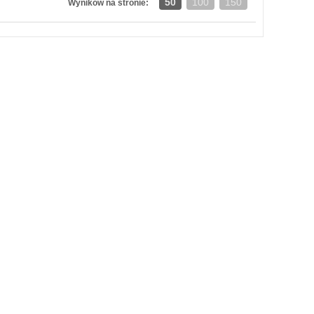
50
100
150
Wyników na stronie: