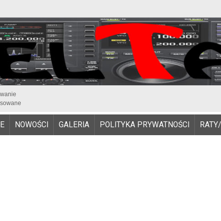
iwanie
sowane
E
NOWOŚCI
GALERIA
POLITYKA PRYWATNOŚCI
RATY