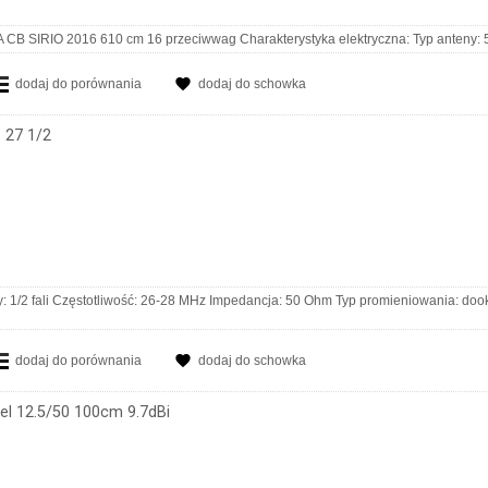
RIO 2016 610 cm 16 przeciwwag Charakterystyka elektryczna: Typ anteny: 5/8
dodaj do porównania
dodaj do schowka
27 1/2
y: 1/2 fali Częstotliwość: 26-28 MHz Impedancja: 50 Ohm Typ promieniowania: doo
dodaj do porównania
dodaj do schowka
l 12.5/50 100cm 9.7dBi