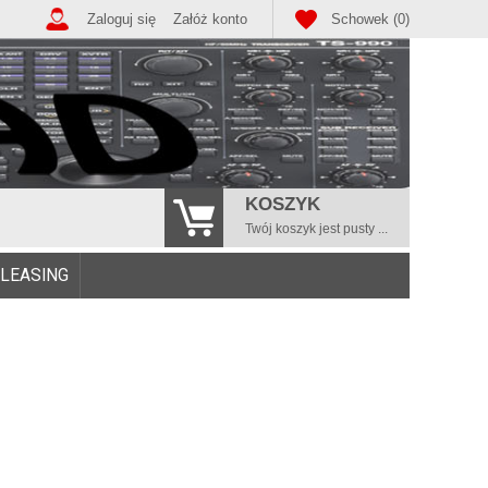
Zaloguj się
Załóż konto
Schowek (0)
KOSZYK
Twój koszyk jest pusty ...
/LEASING